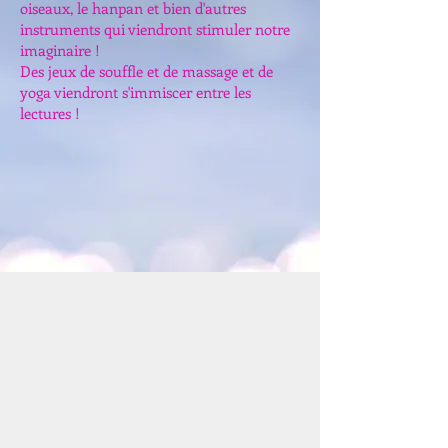
oiseaux, le hanpan et bien d'autres
instruments qui viendront stimuler notre
imaginaire !
Des jeux de souffle et de massage et de
yoga viendront s'immiscer entre les
lectures !