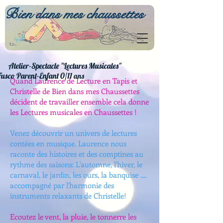
Bien dans mes chaussettes
Atelier-Spectacle "Lectures Musicales"
Fusco Parent-Enfant 0/11
ans
Quand Laurence de Lecture en Tapis et
Christelle de Bien dans mes Chaussettes
décident de travailler ensemble cela donne
les Lectures musicales en Chaussettes !
Venez découvrir un univers de lectures
contées en musique. Laurence nous
raconte des histoires et des comptines au
rythme des saisons:
L'automne, l'hiver, le
carnaval, le jardin, les ours, la banquise ....
accompagné par l'harmonie des
instruments relaxants de Christelle!
Ecoutez le vent, la pluie, le tonnerre les