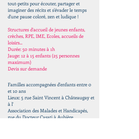
tout-petits pour écouter, partager et
imaginer des récits et s'évader le temps
d'une pause coloré, zen et ludique !
Structures d'accueil de jeunes enfants,
crèches, RPE, IME, Ecoles, accueils de
loisirs...
Durée: 50 minutes à 1h
Jauge: 12 à 15 enfants (25 personnes
maximum)
Devis sur demande
Familles accompagnées d'enfants entre 0
et 10 ans
Lieux: 5 rue Saint Vincent à Châteaugay et
à l'
Association des Malades et Handicapés,
rue du Docteur Casati à Aubière
Tarifs : 15 euros le duo (1 parent/1 enfant)
20 euros le trio (1 parent/2 enfants)
Durée : 50 minutes à 1h